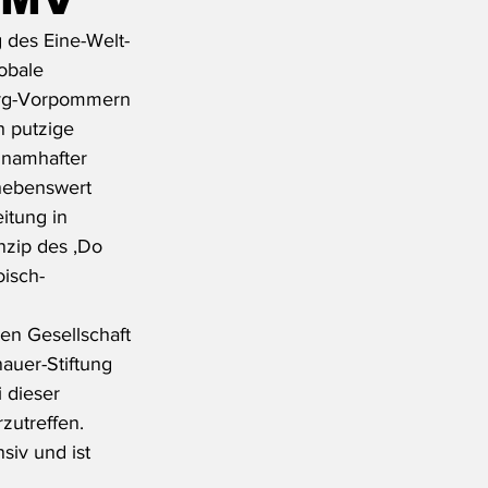
 des Eine-Welt-
obale 
burg-Vorpommern 
 putzige 
 namhafter 
hebenswert 
itung in 
nzip des ‚Do 
oisch-
n Gesellschaft 
auer-Stiftung 
 dieser 
zutreffen. 
siv und ist 