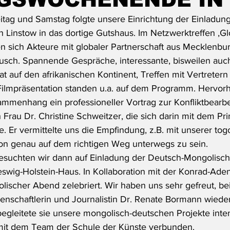
ag und Samstag folgte unsere Einrichtung der Einladung
Linstow in das dortige Gutshaus. Im Netzwerktreffen ‚Gl
fen sich Akteure mit globaler Partnerschaft aus Mecklen
sch. Spannende Gespräche, interessante, bisweilen auch
at auf den afrikanischen Kontinent, Treffen mit Vertretern
Filmpräsentation standen u.a. auf dem Programm. Hervor
ammenhang ein professioneller Vortrag zur Konfliktbearbe
Frau Dr. Christine Schweitzer, die sich darin mit dem Pri
e. Er vermittelte uns die Empfindung, z.B. mit unserer tog
on genau auf dem richtigen Weg unterwegs zu sein.
uchten wir dann auf Einladung der Deutsch-Mongolische
swig-Holstein-Haus. In Kollaboration mit der Konrad-Aden
lischer Abend zelebriert. Wir haben uns sehr gefreut, bei
enschaftlerin und Journalistin Dr. Renate Bormann wieder
egleitete sie unsere mongolisch-deutschen Projekte inten
mit dem Team der Schule der Künste verbunden.