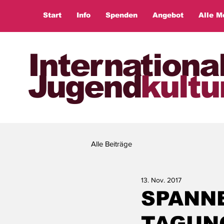
Start
Info
Spenden
Angebot
Alle M
Internationa
Jugend
kultu
Alle Beiträge
13. Nov. 2017
SPANN
TAGUN