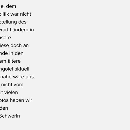
ne, dem 
itik war nicht 
teilung des 
rart Ländern in 
nsere 
diese doch an 
nde in den 
em ältere 
olei aktuell 
inahe wäre uns 
r nicht vom 
t vielen 
otos haben wir 
 den 
Schwerin 