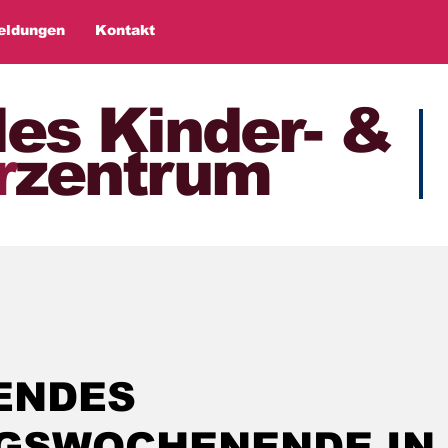
eldungen
Kontakt
les Kinder- &
r
zentrum
ENDES
GSWOCHENENDE IN