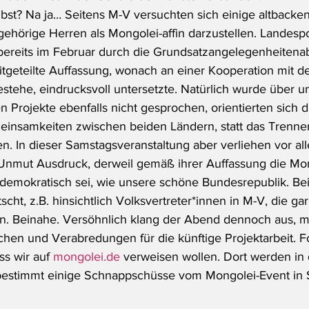
lbst? Na ja… Seitens M-V versuchten sich einige altbacke
ehörige Herren als Mongolei-affin darzustellen. Landespol
 bereits im Februar durch die Grundsatzangelegenheitenab
itgeteilte Auffassung, wonach an einer Kooperation mit de
estehe, eindrucksvoll untersetzte. Natürlich wurde über u
 Projekte ebenfalls nicht gesprochen, orientierten sich 
insamkeiten zwischen beiden Ländern, statt das Trenne
n. In dieser Samstagsveranstaltung aber verliehen vor all
nmut Ausdruck, derweil gemäß ihrer Auffassung die Mong
demokratisch sei, wie unsere schöne Bundesrepublik. Be
cht, z.B. hinsichtlich Volksvertreter*innen in M-V, die ga
. Beinahe. Versöhnlich klang der Abend dennoch aus, mi
hen und Verabredungen für die künftige Projektarbeit. F
ss wir auf 
mongolei.de
 verweisen wollen. Dort werden in
stimmt einige Schnappschüsse vom Mongolei-Event in 