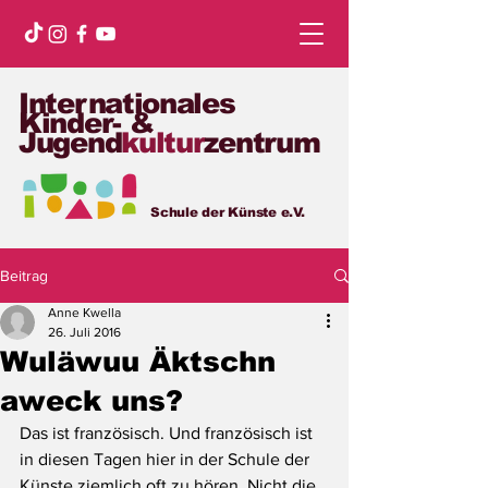
Internationales
Kinder- &
Jugend
kultur
zentrum
Schule der Künste e.V.
Beitrag
Anne Kwella
26. Juli 2016
Wuläwuu Äktschn
aweck uns?
Das ist französisch. Und französisch ist 
in diesen Tagen hier in der Schule der 
Künste ziemlich oft zu hören. Nicht die 