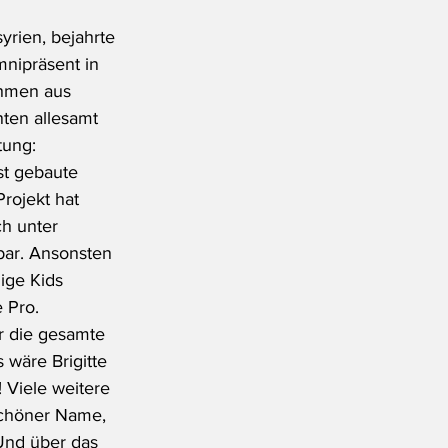
rien, bejahrte 
nipräsent in 
ehmen aus 
nten allesamt 
tung: 
st gebaute 
rojekt hat 
ch unter 
bar. Ansonsten 
ige Kids 
 Pro. 
r die gesamte 
 wäre Brigitte 
 Viele weitere 
schöner Name, 
Und über das 