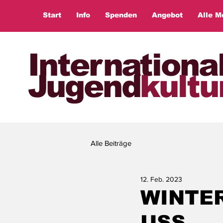
Start
Info
Spenden
Angebot
Alle M
Internationa
Jugend
kultu
Alle Beiträge
12. Feb. 2023
WINTE
USS