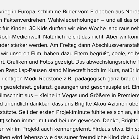
krieg in Europa, schlimme Bilder vom Erdbeben aus Nordsy
m Faktenverdrehen, Wahlwiederholungen – und all das om
x für Kinder! 30 Kids durften wir eine Woche lang raus n
och-Medienwelt. Natürlich reicht das nicht. Aber wir kon
der stärker werden. Am Freitag dann Abschlussveranstal
r unseren Film, haben dazu Eltern begrüßt, coole, selb
rt, Grafiken und Fotos gezeigt. Das abwechslungsreiche P
en RaspiLap-Pausen stand Minecraft hoch im Kurs, natürli
 richtigen Modi. Redstone z.B., pädagogisch ganz brauch
gezeichnet, getanzt, gesungen und geschauspielert. Ein
Filmschnitt aus – Kleine in Vegas und Größere in Premiere
ind unendlich dankbar, dass uns Brigitte Akou Azianon übe
ützte. Seit der ersten Projektminute fühlte es sich an, als
tt) schon immer mit und bei uns gewesen. Danke, Brigitte!
 wir im Projekt auch kennengelernt. Firdaus etwa. Ein 
eiben wird (ebenso wie das super freundliche Kind dazu). 