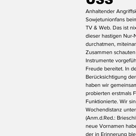
Anhaltender Angriffs
Sowjetunionfans bei
TV & Web. Das ist ni
dieser hastigen Nur-N
durchatmen, miteinan
Zusammen schauten wi
Instrumente vorgefüh
Freude bereitet. In d
Berücksichtigung der
haben wir gemeinsam 
probierten erstmals 
Funktionierte. Wir s
Wochendistanz unterst
(Anm.d.Red.: Brieschi
neue Vornamen haben
der in Erinnerung bl