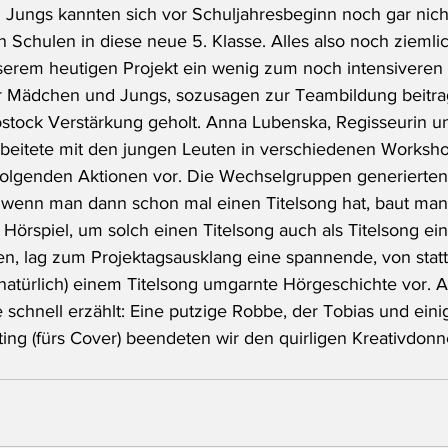
 Jungs kannten sich vor Schuljahresbeginn noch gar nic
 Schulen in diese neue 5. Klasse. Alles also noch ziemlic
nserem heutigen Projekt ein wenig zum noch intensiveren 
Mädchen und Jungs, sozusagen zur Teambildung beitra
stock Verstärkung geholt. Anna Lubenska, Regisseurin u
rbeitete mit den jungen Leuten in verschiedenen Worksh
e folgenden Aktionen vor. Die Wechselgruppen generierten
d wenn man dann schon mal einen Titelsong hat, baut ma
s Hörspiel, um solch einen Titelsong auch als Titelsong ei
, lag zum Projektagsausklang eine spannende, von statt
atürlich) einem Titelsong umgarnte Hörgeschichte vor. Au
e schnell erzählt: Eine putzige Robbe, der Tobias und ein
ing (fürs Cover) beendeten wir den quirligen Kreativdonn