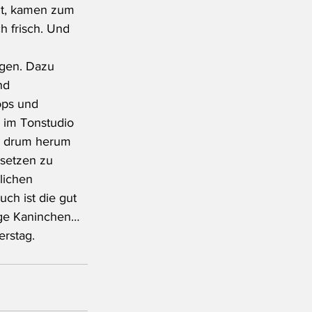
ht, kamen zum 
h frisch. Und 
gen. Dazu 
nd 
ops und 
 im Tonstudio 
n drum herum 
nsetzen zu 
lichen 
ch ist die gut 
ige Kaninchen… 
erstag.