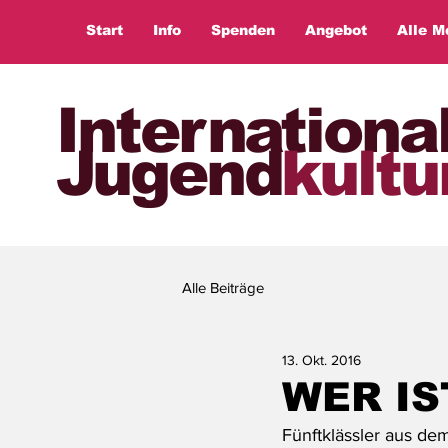
Start
Info
Spenden
Angebot
Alle M
Internationa
Jugend
kultu
Alle Beiträge
13. Okt. 2016
WER IS
Fünftklässler aus de