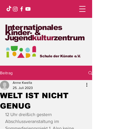
Internationales
Kinder- &
Jugend
kultur
zentrum
Schule der Künste e.V.
Beitrag
Anne Kwella
25. Juli 2023
WELT IST NICHT
GENUG
12 Uhr dreißich gestern 
Abschlussveranstaltung im 
Sommerferienprojekt 1. Also keine 