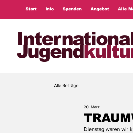
Start
Info
Spenden
Angebot
Alle M
Internationa
Jugend
kultu
Alle Beiträge
20. März
TRAUM
Dienstag waren wir ku