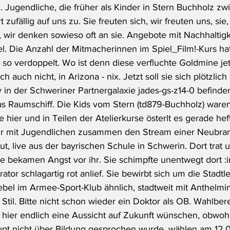
. Jugendliche, die früher als Kinder in Stern Buchholz zw
zufällig auf uns zu. Sie freuten sich, wir freuten uns, sie,
 wir denken sowieso oft an sie. Angebote mit Nachhaltigk
el. Die Anzahl der Mitmacherinnen im Spiel_Film!-Kurs ha
so verdoppelt. Wo ist denn diese verfluchte Goldmine jetz
h auch nicht, in Arizona - nix. Jetzt soll sie sich plötzlic
y in der Schweriner Partnergalaxie jades-gs-z14-0 befinde
 Raumschiff. Die Kids vom Stern (td879-Buchholz) waren
hier und in Teilen der Atelierkurse österlt es gerade hef
r mit Jugendlichen zusammen den Stream einer Neubra
, live aus der bayrischen Schule in Schwerin. Dort trat u.
le bekamen Angst vor ihr. Sie schimpfte unentwegt dort :i
tor schlagartig rot anlief. Sie bewirbt sich um die Stadtl
bel im Armee-Sport-Klub ähnlich, stadtweit mit Anthelmi
til. Bitte nicht schon wieder ein Doktor als OB. Wahlbere
h hier endlich eine Aussicht auf Zukunft wünschen, obwohl
pt nicht über Bildung gesprochen wurde, wählen am 12.