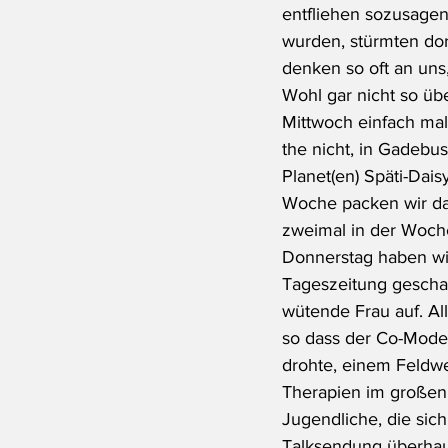
entfliehen sozusagen
wurden, stürmten dort 
denken so oft an uns,
Wohl gar nicht so üb
Mittwoch einfach mal 
the nicht, in Gadebusc
Planet(en) Späti-Dais
Woche packen wir das
zweimal in der Woche 
Donnerstag haben wi
Tageszeitung geschaut
wütende Frau auf. Al
so dass der Co-Modera
drohte, einem Feldwe
Therapien im großen S
Jugendliche, die sic
Talksendung überhau