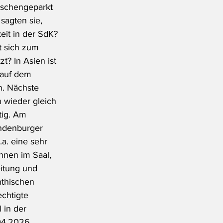
ischengeparkt 
 sagten sie, 
eit in der SdK? 
t sich zum 
t? In Asien ist 
h auf dem 
n. Nächste 
 wieder gleich 
tig. Am 
ndenburger 
a. eine sehr 
nnen im Saal, 
eitung und 
nthischen 
chtigte 
 in der 
04.2026 