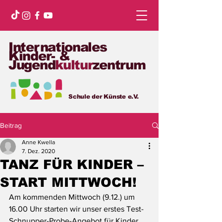
Internationales
Kinder- &
Jugend
kultur
zentrum
Schule der Künste e.V.
Beitrag
Anne Kwella
7. Dez. 2020
TANZ FÜR KINDER –
START MITTWOCH!
Am kommenden Mittwoch (9.12.) um 
16.00 Uhr starten wir unser erstes Test-
Schnupper-Probe-Angebot für Kinder 