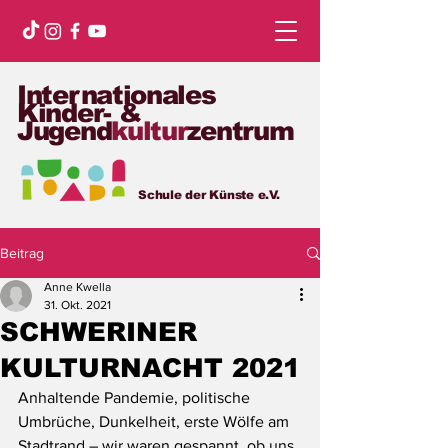
Internationales
Kinder- &
Jugend
kultur
zentrum
Schule der Künste e.V.
Beitrag
Anne Kwella
31. Okt. 2021
SCHWERINER
KULTURNACHT 2021
Anhaltende Pandemie, politische 
Umbrüche, Dunkelheit, erste Wölfe am 
Stadtrand – wir waren gespannt, ob uns 