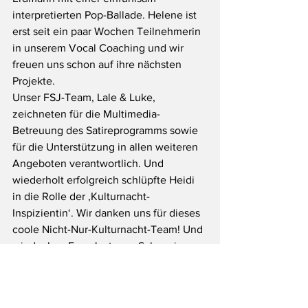
interpretierten Pop-Ballade. Helene ist 
erst seit ein paar Wochen Teilnehmerin 
in unserem Vocal Coaching und wir 
freuen uns schon auf ihre nächsten 
Projekte.
Unser FSJ-Team, Lale & Luke, 
zeichneten für die Multimedia-
Betreuung des Satireprogramms sowie 
für die Unterstützung in allen weiteren 
Angeboten verantwortlich. Und 
wiederholt erfolgreich schlüpfte Heidi 
in die Rolle der ‚Kulturnacht-
Inspizientin‘. Wir danken uns für dieses 
coole Nicht-Nur-Kulturnacht-Team! Und 
wir danken Frau Just vom Schweriner 
Kulturbüro, weil wir auch in diesem Jahr 
wieder dabei sein durften!
Unter den Besucher*innen entdeckten 