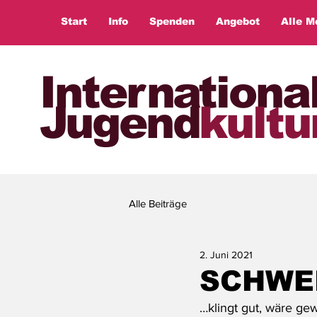
Start
Info
Spenden
Angebot
Alle M
Internationa
Jugend
kultu
Alle Beiträge
2. Juni 2021
SCHWE
…klingt gut, wäre gew