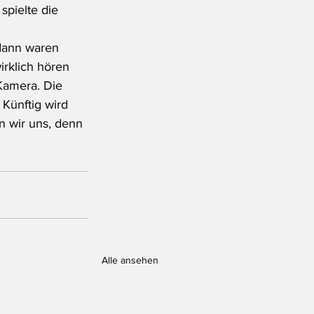
spielte die 
 
dann waren 
rklich hören 
Kamera. Die 
 Künftig wird 
n wir uns, denn 
Alle ansehen