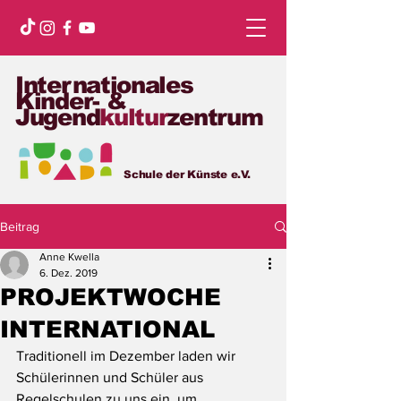
Internationales
Kinder- &
Jugend
kultur
zentrum
Schule der Künste e.V.
Beitrag
Anne Kwella
6. Dez. 2019
PROJEKTWOCHE
INTERNATIONAL
Traditionell im Dezember laden wir 
Schülerinnen und Schüler aus 
Regelschulen zu uns ein, um 