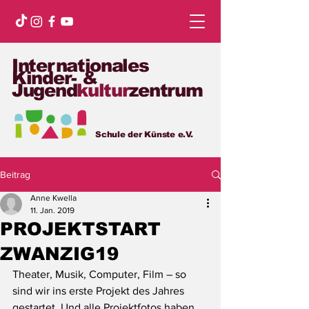
Internationales
Kinder- &
Jugend
kultur
zentrum
Schule der Künste e.V.
Beitrag
Anne Kwella
11. Jan. 2019
PROJEKTSTART
ZWANZIG19
Theater, Musik, Computer, Film – so 
sind wir ins erste Projekt des Jahres 
gestartet. Und alle Projektfotos haben 