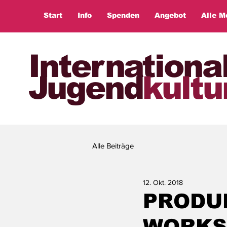
Start
Info
Spenden
Angebot
Alle M
Internationa
Jugend
kultu
Alle Beiträge
12. Okt. 2018
PRODUK
WORKS