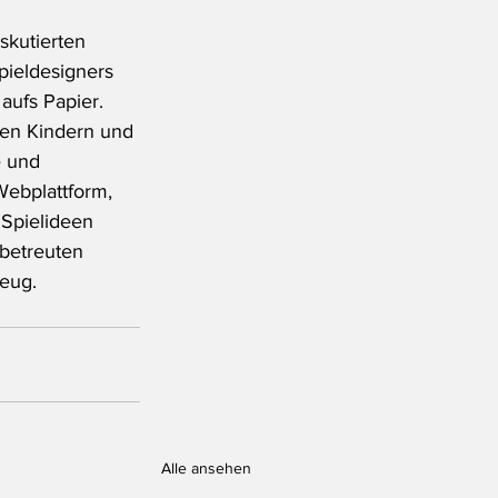
skutierten 
pieldesigners 
aufs Papier. 
nen Kindern und 
e und 
Webplattform, 
Spielideen 
betreuten 
Zeug.
Alle ansehen