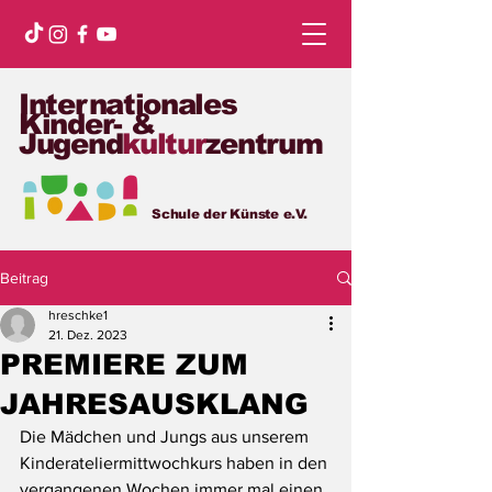
Internationales
Kinder- &
Jugend
kultur
zentrum
Schule der Künste e.V.
Beitrag
hreschke1
21. Dez. 2023
PREMIERE ZUM
JAHRESAUSKLANG
Die Mädchen und Jungs aus unserem 
Kinderateliermittwochkurs haben in den 
vergangenen Wochen immer mal einen 