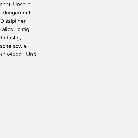
kannt. Unsere 
ildungen mit 
Disziplinen 
lles richtig 
r lustig, 
ische sowie 
rn wieder. Und 