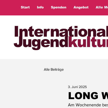
Start
Info
Spenden
Angebot
Alle M
Internationa
Jugend
kultu
Alle Beiträge
3. Juni 2025
LONG 
Am Wochenende besuc