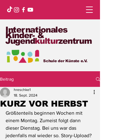
Internationales
Kinder- &
Jugend
kultur
zentrum
Schule der Künste e.V.
Beitrag
hreschke1
18. Sept. 2024
KURZ VOR HERBST
Größtenteils beginnen Wochen mit 
einem Montag. Zumeist folgt dann 
dieser Dienstag. Bei uns war das 
jedenfalls mal wieder so. Story-Upload? 