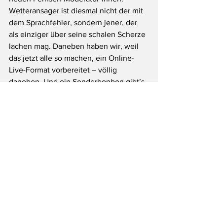
Wetteransager ist diesmal nicht der mit 
dem Sprachfehler, sondern jener, der 
als einziger über seine schalen Scherze 
lachen mag. Daneben haben wir, weil 
das jetzt alle so machen, ein Online-
Live-Format vorbereitet – völlig 
daneben. Und ein Sonderbonbon gibt’s 
obendrein: Ein Whistleblower hat uns 
brisante Informationen 
herübergeleaked, infolge derer wir uns 
in der Lage befinden, zur Kulturnacht 
exklusiv einige Fragmente der bislang 
geheimen Weihnachtsansprache 2021, 
performed von der heimischen Raps-, 
Bienen-, Herzens- und Ich-Königin, 
herzuzeigen.
#SchwerinerKulturnacht2021