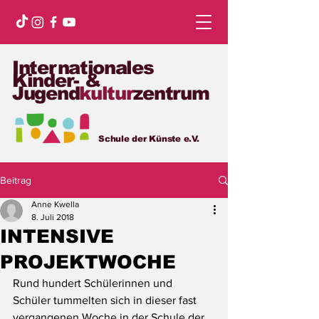
Internationales
Kinder- &
Jugend
kultur
zentrum
Schule der Künste e.V.
Beitrag
Anne Kwella
8. Juli 2018
INTENSIVE
PROJEKTWOCHE
Rund hundert Schülerinnen und 
Schüler tummelten sich in dieser fast 
vergangenen Woche in der Schule der 