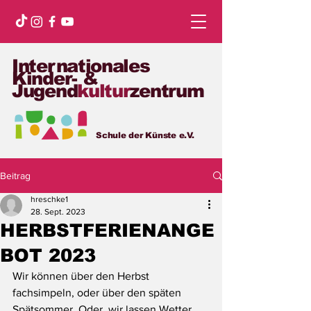
Internationales
Kinder- &
Jugend
kultur
zentrum
Schule der Künste e.V.
Beitrag
hreschke1
28. Sept. 2023
HERBSTFERIENANGE
BOT 2023
Wir können über den Herbst 
fachsimpeln, oder über den späten 
Spätsommer. Oder, wir lassen Wetter 