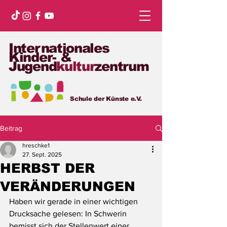
Internationales
Kinder- &
Jugend
kultur
zentrum
Schule der Künste e.V.
Beitrag
hreschke1
27. Sept. 2025
HERBST DER
VERÄNDERUNGEN
Haben wir gerade in einer wichtigen 
Drucksache gelesen: In Schwerin 
bemisst sich der Stellenwert einer 