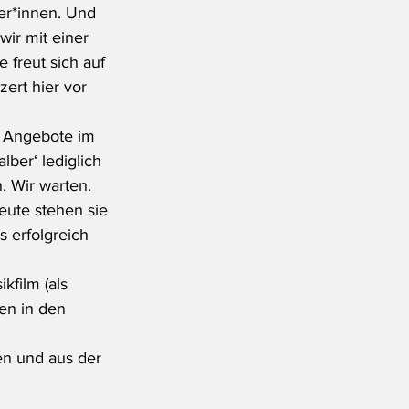
er*innen. Und 
ir mit einer 
 freut sich auf 
ert hier vor 
r Angebote im 
lber‘ lediglich 
. Wir warten.
eute stehen sie 
 erfolgreich 
film (als 
en in den 
n und aus der 