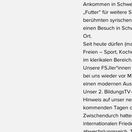
Ankommen in Schweri
„Futter“ für weitere 
berühmten syrischen 
einen Besuch in Schw
Ort.
Seit heute dürfen (m
Freien – Sport, Koche
im klerikalen Bereic
Unsere FSJler*innen 
bei uns wieder vor M
einen modernen Ausbi
Unser 2. BildungsTV-
Hinweis auf unser n
kommenden Tagen on
Zwischendurch hatte
internationalen Frie
abwechslungsreich. T