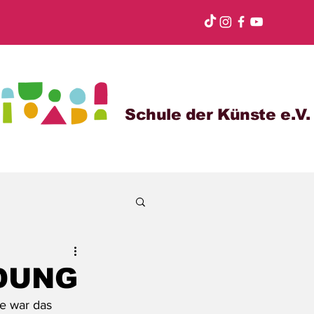
Schule der Künste e.V.
DUNG
e war das 