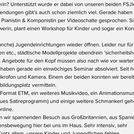
n? Unterstützt wurde er dabei von unseren beiden FSJl
Sendungen gibt’s auch schon ziemlich viel. Gerade haben w
Pianistin & Komponistin per Videoschalte gesprochen. Sie
erin, plant einen Workshop für Kinder und sogar ein Konz
anche) Jugendeinrichtungen wieder öffnen. Leider nur fü
n etc., städtische Modellprojekte obendrein ’sicherheitsha
h. Angebote für den Kopf müssen also nach wie vor warten
haben gerade ein einwöchiges Seminar absolviert. Seit h
ikrofon und Kamera. Einem der beiden konnten wir bereits
ldungsplatz vermitteln.
Format ETM, ein weiteres Musikvideo, ein Animationsmusik
eues Satireprogramm) und einige weitere Schmankerl geh
line.
n wir spannenden Besuch aus Großbritannien, aus Spanie
densbewegung hier bei uns im Haus. Sehr intensiv, sehr 
rotz allem, unsere Kinder und Jugendlichen fehlen…