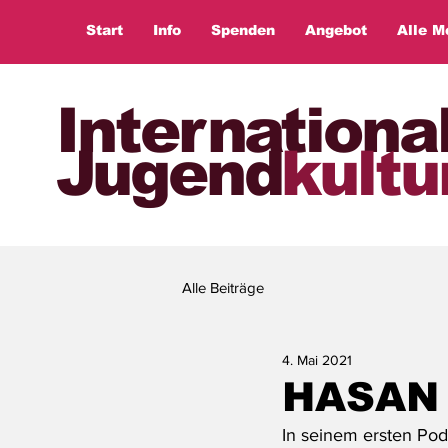
Start
Info
Spenden
Angebot
Alle M
Internationa
Jugend
kultu
Alle Beiträge
4. Mai 2021
HASAN
In seinem ersten Pod