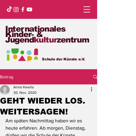
Internationales
Kinder- &
Jugend
kultur
zentrum
Schule der Künste e.V.
Beitrag
Anne Kwella
30. Nov. 2020
GEHT WIEDER LOS.
WEITERSAGEN!
Am späten Nachmittag haben wir es 
heute erfahren. Ab morgen, Dienstag, 
dürfen wir die Schule der Künste 