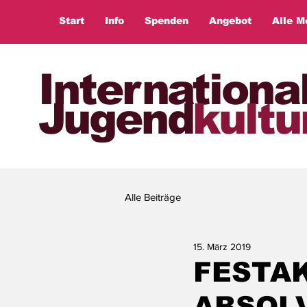
Start
Info
Spenden
Angebot
Alle M
Internationa
Jugend
kultu
Alle Beiträge
15. März 2019
FESTAK
ABSOL