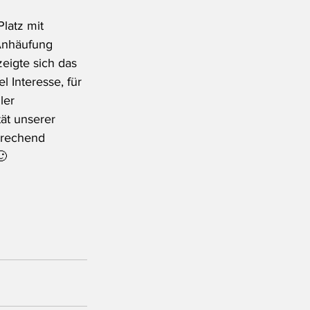
latz mit 
Anhäufung 
eigte sich das 
 Interesse, für 
ler 
t unserer 
prechend 
🙂