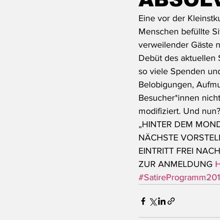
Eine vor der Kleinstk
Menschen befüllte Si
verweilender Gäste n
Debüt des aktuellen S
so viele Spenden und
Belobigungen, Aufm
Besucher*innen nicht
modifiziert. Und nun?
„HINTER DEM MON
NÄCHSTE VORSTELL
EINTRITT FREI NAC
ZUR ANMELDUNG 
H
#SatireProgramm20