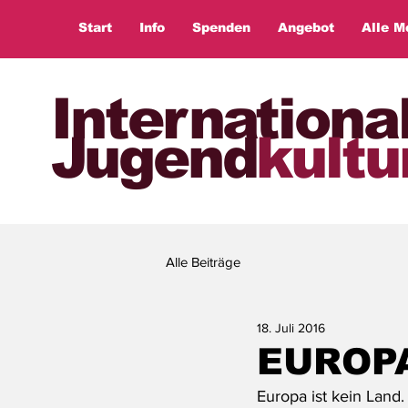
Start
Info
Spenden
Angebot
Alle M
Internationa
Jugend
kultu
Alle Beiträge
18. Juli 2016
EUROP
Europa ist kein Land.