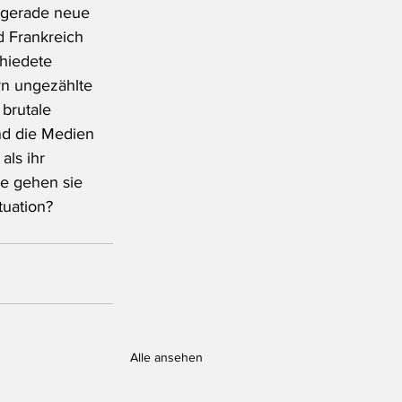
h gerade neue 
d Frankreich 
hiedete 
rn ungezählte 
brutale 
nd die Medien 
als ihr 
ie gehen sie 
tuation?
Alle ansehen