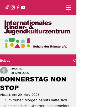
Internationales
Kinder- &
Jugend
kultur
zentrum
Schule der Künste e.V.
Beitrag
hreschke1
28. März 2025
DONNERSTAG NON
STOP
Aktualisiert:
29. März 2025
Zum frühen Morgen bereits hatte sich 
eine städtische Untertertia angemeldet. 