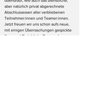
obendrauf, wie auch das dienstliche, 
aber natürlich privat abgerechnete 
Abschlussessen aller verbliebenen 
Teilnehmer:innen und Teamer:innen. 
Jetzt freuen wir uns schon aufs neue, 
mit einigen Überraschungen gespickte 
Kurs- und Projektjahr. Dazu mehr: 
demnächst.
#SOMMERFERIEN2022