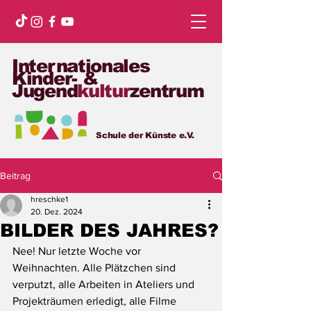
Internationales
Kinder- &
Jugend
kultur
zentrum
Schule der Künste e.V.
Beitrag
hreschke1
20. Dez. 2024
BILDER DES JAHRES?
Nee! Nur letzte Woche vor 
Weihnachten. Alle Plätzchen sind 
verputzt, alle Arbeiten in Ateliers und 
Projekträumen erledigt, alle Filme 