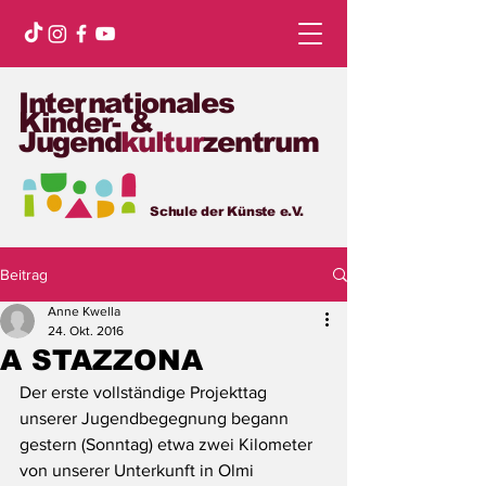
Internationales
Kinder- &
Jugend
kultur
zentrum
Schule der Künste e.V.
Beitrag
Anne Kwella
24. Okt. 2016
A STAZZONA
Der erste vollständige Projekttag 
unserer Jugendbegegnung begann 
gestern (Sonntag) etwa zwei Kilometer 
von unserer Unterkunft in Olmi 