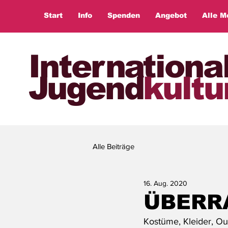
Start
Info
Spenden
Angebot
Alle M
Internationa
Jugend
kultu
Alle Beiträge
16. Aug. 2020
ÜBERR
Kostüme, Kleider, Out