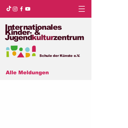
Internationales
Kinder- &
Jugend
kultur
zentrum
Schule der Künste e.V.
Alle Meldungen