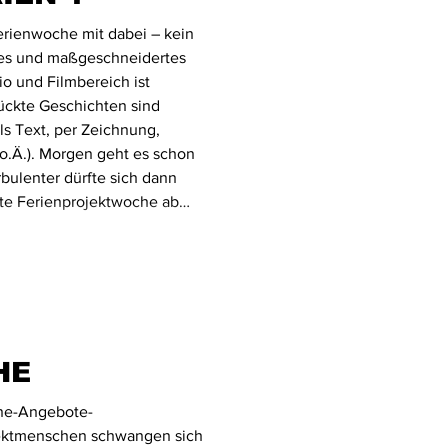
Ferienwoche mit dabei – kein
es und maßgeschneidertes
io und Filmbereich ist
rückte Geschichten sind
ls Text, per Zeichnung,
(o.Ä.). Morgen geht es schon
rbulenter dürfte sich dann
te Ferienprojektwoche ab
haben sich bereits mehr als
HE
ene-Angebote-
ektmenschen schwangen sich