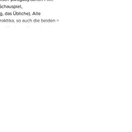
Schauspiel,
g, das Übliche). Alle
raktika, so auch die beiden =
ser Woche galt es nebenher,
re Fußballfans zu trösten.