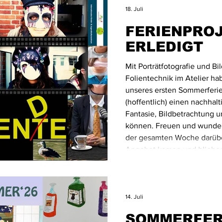
18. Juli
FERIENPROJ
ERLEDIGT
Mit Porträtfotografie und Bi
Folientechnik im Atelier h
unseres ersten Sommerferie
(hoffentlich) einen nachhalt
Fantasie, Bildbetrachtung
können. Freuen und wunder
der gesamten Woche darüber
Angebot kamen und blieben
davon? 100% Internet. Wen
Smiley. Wie bereits in d
14. Juli
SOMMERFER