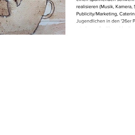
realisieren (Musik, Kamera, 
Publicity/Marketing, Caterin
Jugendlichen in den '26er P
wieder große Klasse! In die
hier viele kleine und mittle
Dutzende traurige