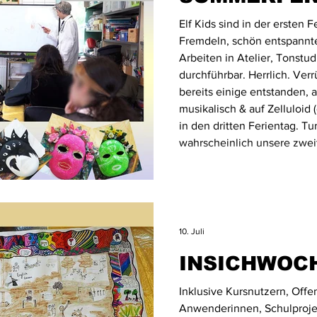
Elf Kids sind in der ersten 
Fremdeln, schön entspannt
Arbeiten in Atelier, Tonstud
durchführbar. Herrlich. Ver
bereits einige entstanden, a
musikalisch & auf Zelluloid 
in den dritten Ferientag. Tu
wahrscheinlich unsere zwei
17.8. entwickeln. Für diese 
10. Juli
INSICHWOC
Inklusive Kursnutzern, Off
Anwenderinnen, Schulproj