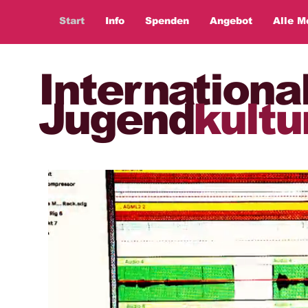
Start
Info
Spenden
Angebot
Alle M
Internationa
Jugend
kultu