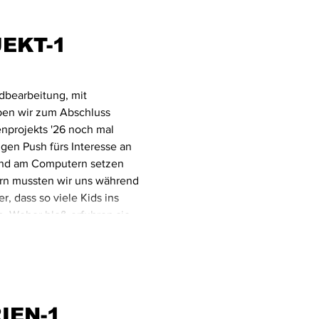
EKT-1
ldbearbeitung, mit
aben wir zum Abschluss
nprojekts '26 noch mal
igen Push fürs Interesse an
 und am Computern setzen
n mussten wir uns während
, dass so viele Kids ins
. Woher bloß erfuhren sie
n das Frau Gramkow wüsste.
IEN-1