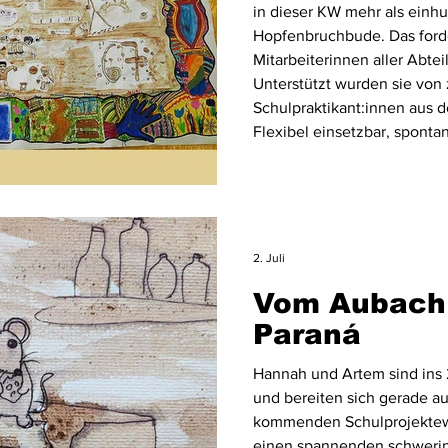
in dieser KW mehr als einhu
Hopfenbruchbude. Das ford
Mitarbeiterinnen aller Abte
Unterstützt wurden sie von
Schulpraktikant:innen aus
Flexibel einsetzbar, sponta
krass gut. Die zwei führten 
Lindgren-Schule, autark un
2. Juli
Vom Aubach
Paraná
Hannah und Artem sind ins 
und bereiten sich gerade au
kommenden Schulprojektewo
einen spannenden schwerin